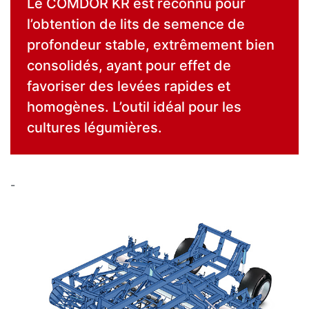
Le COMDOR KR est reconnu pour
l’obtention de lits de semence de
profondeur stable, extrêmement bien
consolidés, ayant pour effet de
favoriser des levées rapides et
homogènes. L’outil idéal pour les
cultures légumières.
-