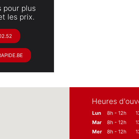
 pour plus
t les prix.
02.52
APIDE.BE
Heures d'ouv
Lun
8h - 12h
1
Mar
8h - 12h
1
Mer
8h - 12h
1