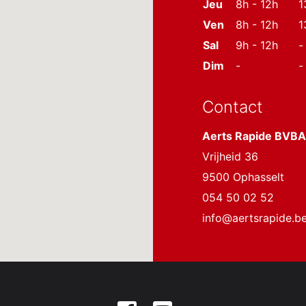
Jeu
8h - 12h
1
Ven
8h - 12h
1
Sal
9h - 12h
-
Dim
-
-
Contact
Aerts Rapide BVBA
Vrijheid 36
9500 Ophasselt
054 50 02 52
info@aertsrapide.b