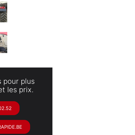
 pour plus
t les prix.
02.52
APIDE.BE