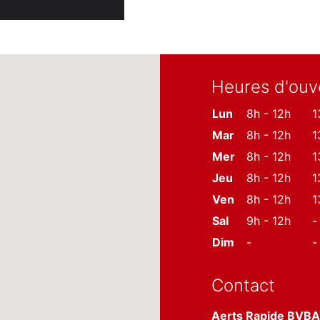
Heures d'ouv
Lun
8h - 12h
1
Mar
8h - 12h
1
Mer
8h - 12h
1
Jeu
8h - 12h
1
Ven
8h - 12h
1
Sal
9h - 12h
-
Dim
-
-
Contact
Aerts Rapide BVBA