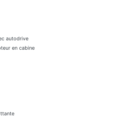
ec autodrive
pteur en cabine
ottante