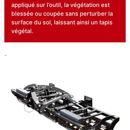
appliqué sur l’outil, la végétation est
blessée ou coupée sans perturber la
surface du sol, laissant ainsi un tapis
végétal.
-