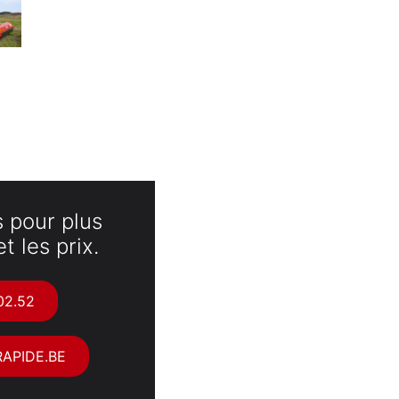
 pour plus
t les prix.
02.52
APIDE.BE