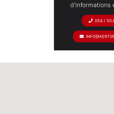
d'informations e
054 / 50.
INFO@AERTSR