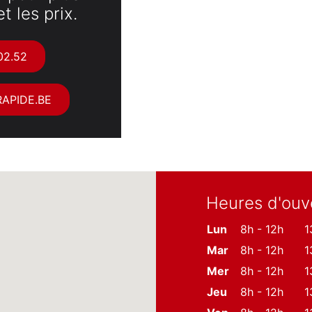
t les prix.
02.52
APIDE.BE
Heures d'ouv
Lun
8h - 12h
1
Mar
8h - 12h
1
Mer
8h - 12h
1
Jeu
8h - 12h
1