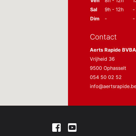
Ven
8h - 12h
1
Sal
9h - 12h
-
Dim
-
-
Contact
Aerts Rapide BVBA
Vrijheid 36
9500 Ophasselt
054 50 02 52
info@aertsrapide.b